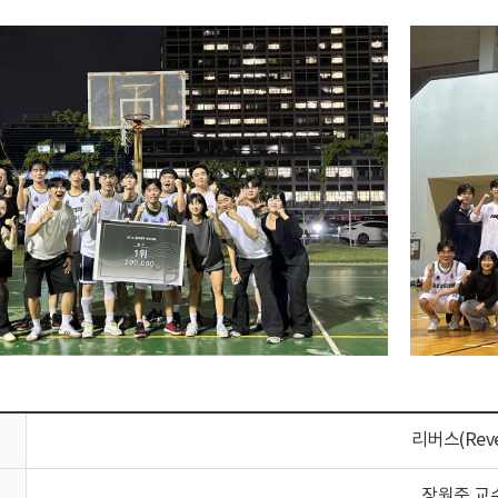
리버스(Reve
장원준 교