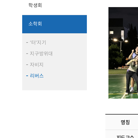
학생회
소학회
‘터’지기
지구방위대
자비지
리버스
명칭
지도교수