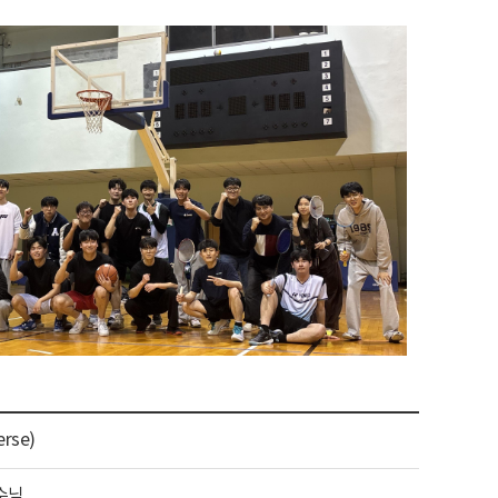
rse)
수님